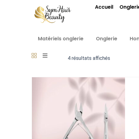
Aller
Accueil
Ongleri
au
contenu
Matériels onglerie
Onglerie
Ho
4 résultats affichés