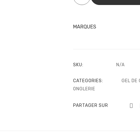
LED
–
ElyaMa
19,90
€
MARQUES
–
34,90
€
SKU:
N/A
CATEGORIES:
GEL DE
ONGLERIE
PARTAGER SUR