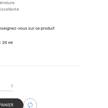
érature
Excellente
seignez-vous sur ce produit
é
: 20 ml
ction
y
PANIER