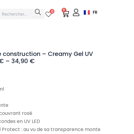
0
Cart
0
FR
de construction – Creamy Gel UV
 € – 34,90 €
Plage
de
ml
prix :
19,90 €
à
ante
34,90 €
-couvrant rosé
econdes en UV LED
 Protect : au vu de sa transparence monte