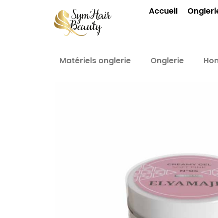
Aller
Accueil
Ongleri
au
contenu
Matériels onglerie
Onglerie
Ho