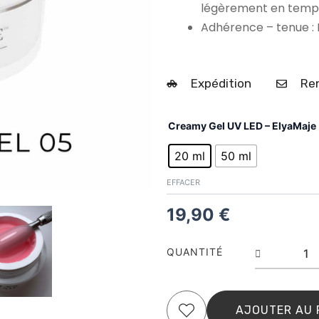
légèrement en temp
Adhérence – tenue : 
Expédition
Ren
quantit
Creamy Gel UV LED – ElyaMaje
de
Soft
20 ml
50 ml
Pink
n°
EFFACER
5
–
19,90
€
Gel
de
constru
QUANTITÉ
–
Cream
Gel
UV
AJOUTER AU 