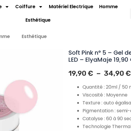
e
Coiffure
Matériel Electrique
Homme
Esthétique
mme
Esthétique
Soft Pink n° 5 – Gel 
LED – ElyaMaje 19,90
–
19,90
€
34,90
€
Quantité : 20ml / 50 
Viscosité : Moyenne
Texture : auto égalis
Pigmentation : semi
Catalyse : 60 à 90 s
Technologie Thermal