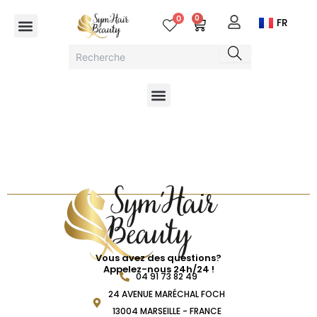
Aller
Menu
0
0
Cart
FR
au
contenu
Menu
Vous avez des questions?
Appelez-nous 24h/24 !
04 91 73 82 49
24 AVENUE MARÉCHAL FOCH
13004 MARSEILLE - FRANCE