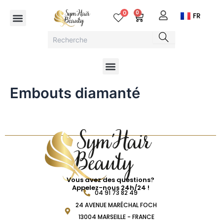
Aller
Menu
0
0
Cart
FR
au
contenu
Menu
Embouts diamanté
Vous avez des questions?
Appelez-nous 24h/24 !
04 91 73 82 49
24 AVENUE MARÉCHAL FOCH
13004 MARSEILLE - FRANCE