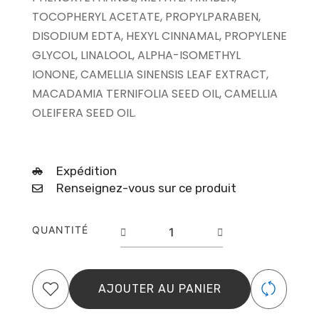
TOCOPHERYL ACETATE, PROPYLPARABEN,
DISODIUM EDTA, HEXYL CINNAMAL, PROPYLENE
GLYCOL, LINALOOL, ALPHA-ISOMETHYL
IONONE, CAMELLIA SINENSIS LEAF EXTRACT,
MACADAMIA TERNIFOLIA SEED OIL, CAMELLIA
OLEIFERA SEED OIL.
Expédition
Renseignez-vous sur ce produit
quantité
QUANTITÉ
de
Après-
shampoing
Wella
AJOUTER AU PANIER
Oil
Reflections