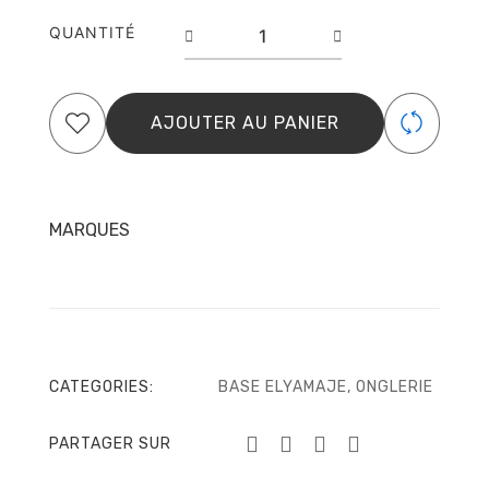
quantité
QUANTITÉ
de
Blue
Sky
–
AJOUTER AU PANIER
Easy
Base
Colorée
–
ElyaMaje
MARQUES
8
ml
CATEGORIES:
BASE ELYAMAJE
,
ONGLERIE
PARTAGER SUR