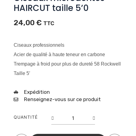
HAIRCUT taille 5’0
24,00
€
TTC
Ciseaux professionnels
Acier de qualité à haute teneur en carbone
Trempage à froid pour plus de dureté 58 Rockwell
Taille 5′
Expédition
Renseignez-vous sur ce produit
quantité
QUANTITÉ
de
Ciseaux
microdentés