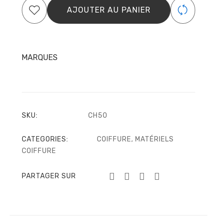
HAIRCUT
AJOUTER AU PANIER
taille
5'0
MARQUES
SKU:
CH50
CATEGORIES:
COIFFURE
,
MATÉRIELS
COIFFURE
PARTAGER SUR