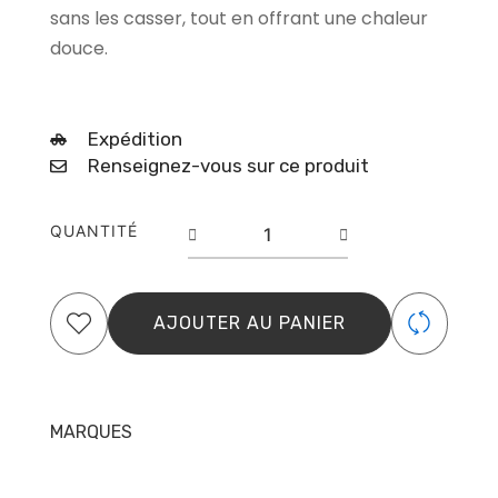
sans les casser, tout en offrant une chaleur
douce.
Expédition
Renseignez-vous sur ce produit
quantité
QUANTITÉ
de
DIFFUSEUR
SECHOIR
PARLUX
AJOUTER AU PANIER
385
MARQUES