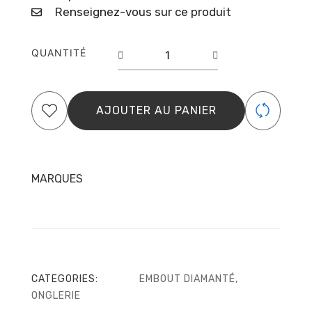
Renseignez-vous sur ce produit
quantité
QUANTITÉ
de
Foret
À
Ongles
AJOUTER AU PANIER
Diamanté,
«
Boule
»,
Bleu,
MARQUES
Diamètre
De
La
Tête
5
Mm
CATEGORIES:
EMBOUT DIAMANTÉ
,
ONGLERIE