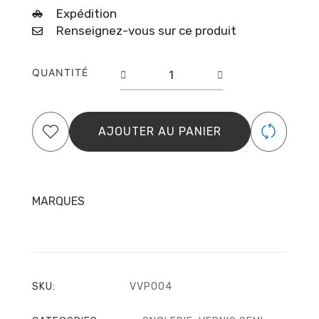
Expédition
Renseignez-vous sur ce produit
quantité
QUANTITÉ
de
Gel
Polish
Color
AJOUTER AU PANIER
n°004
Marshmallow
MARQUES
SKU:
VVP004