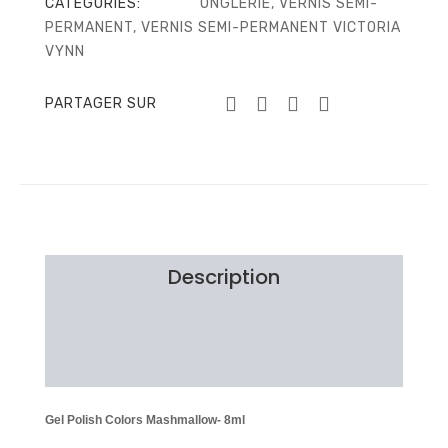
CATEGORIES:
ONGLERIE
,
VERNIS SEMI-
PERMANENT
,
VERNIS SEMI-PERMANENT VICTORIA
VYNN
PARTAGER SUR
Description
Information additionnelle
Avis Clients
Gel Polish Colors Mashmallow- 8ml