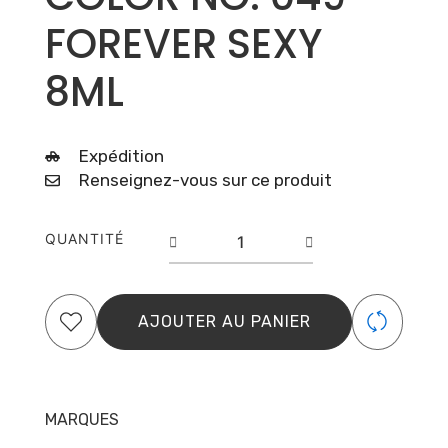
FOREVER SEXY
8ML
Expédition
Renseignez-vous sur ce produit
quantité
QUANTITÉ
de
GEL
POLISH
COLOR
AJOUTER AU PANIER
NO.
049
FOREVER
SEXY
MARQUES