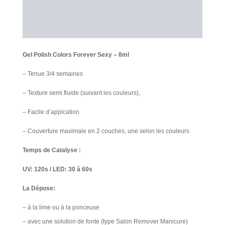
Information additionnelle
Avis Clients
Gel Polish Colors Forever Sexy – 8ml
– Tenue 3/4 semaines
– Texture semi fluide (suivant les couleurs),
– Facile d’applcation
– Couverture maximale en 2 couches, une selon les couleurs
Temps de Catalyse :
UV: 120s / LED: 30 à 60s
La Dépose:
– à la lime ou à la ponceuse
– avec une solution de fonte (type Salon Remover Manicure)​