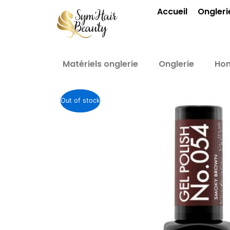
Aller
Accueil
Ongleri
au
contenu
Matériels onglerie
Onglerie
Ho
Out of stock
Out of stock