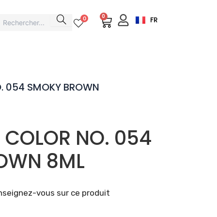
0
Cart
0
FR
O. 054 SMOKY BROWN
H COLOR NO. 054
OWN 8ML
seignez-vous sur ce produit