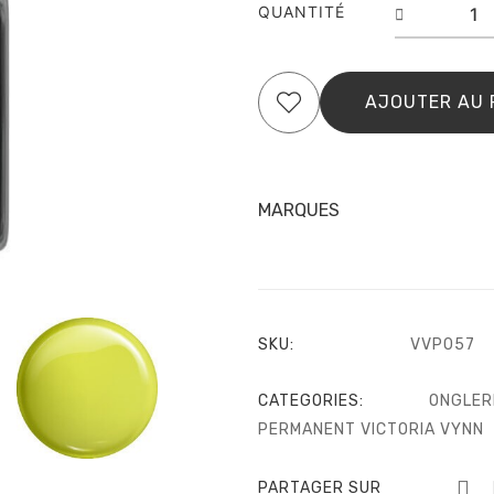
quantit
QUANTITÉ
de
GEL
POLIS
COLO
AJOUTER AU 
NO.
057
NEON
YELL
MARQUES
SKU:
VVP057
CATEGORIES:
ONGLER
PERMANENT VICTORIA VYNN
PARTAGER SUR