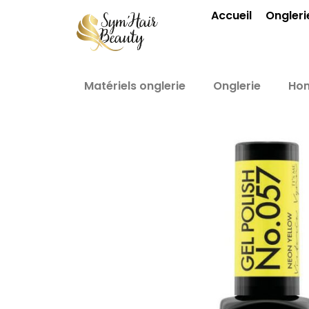
Aller
Accueil
Ongleri
au
contenu
Matériels onglerie
Onglerie
Ho