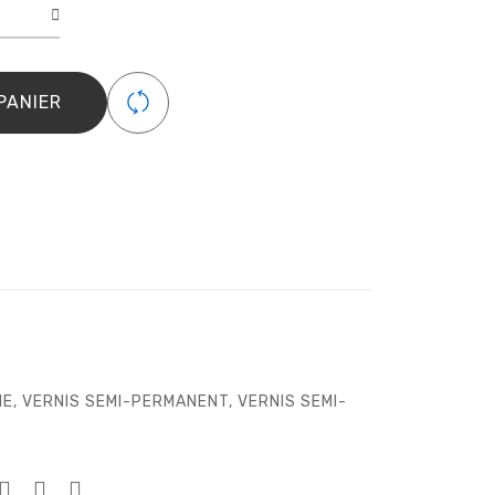
é
H
R
PANIER
OW
IE
,
VERNIS SEMI-PERMANENT
,
VERNIS SEMI-