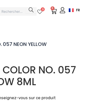
0
Cart
0
FR
. 057 NEON YELLOW
H COLOR NO. 057
LOW 8ML
seignez-vous sur ce produit