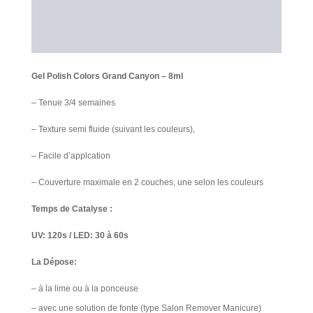
Information additionnelle
Avis Clients
Gel Polish Colors Grand Canyon – 8ml
– Tenue 3/4 semaines
– Texture semi fluide (suivant les couleurs),
– Facile d’applcation
– Couverture maximale en 2 couches, une selon les couleurs
Temps de Catalyse :
UV: 120s / LED: 30 à 60s
La Dépose:
– à la lime ou à la ponceuse
– avec une solution de fonte (type Salon Remover Manicure)​