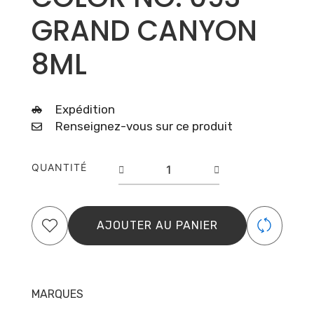
GRAND CANYON
8ML
Expédition
Renseignez-vous sur ce produit
quantité
QUANTITÉ
de
GEL
POLISH
COLOR
AJOUTER AU PANIER
NO.
093
GRAND
CANYON
MARQUES