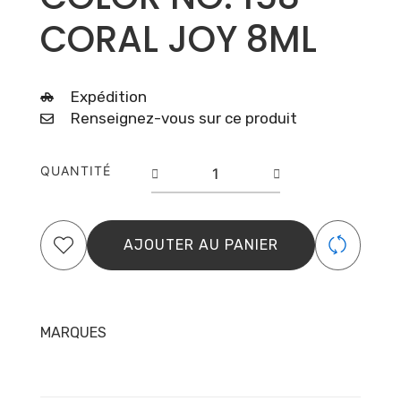
CORAL JOY 8ML
Expédition
Renseignez-vous sur ce produit
quantité
QUANTITÉ
de
GEL
POLISH
COLOR
AJOUTER AU PANIER
NO.
158
CORAL
JOY
MARQUES