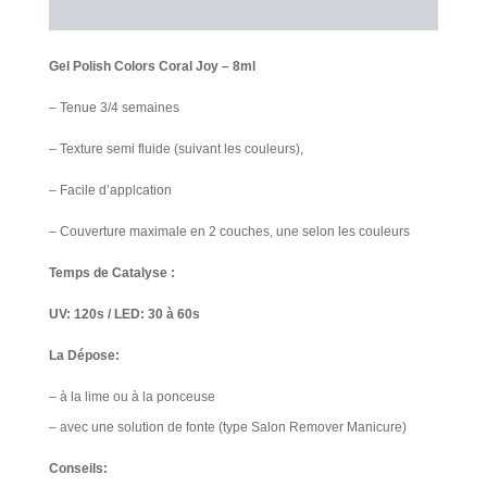
Avis Clients
Gel Polish Colors Coral Joy – 8ml
– Tenue 3/4 semaines
– Texture semi fluide (suivant les couleurs),
– Facile d’applcation
– Couverture maximale en 2 couches, une selon les couleurs
Temps de Catalyse :
UV: 120s / LED: 30 à 60s
La Dépose:
– à la lime ou à la ponceuse
– avec une solution de fonte (type Salon Remover Manicure)​
Conseils: