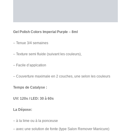
Information additionnelle
Avis Clients
Gel Polish Colors Imperial Purple – 8ml
– Tenue 3/4 semaines
– Texture semi fluide (suivant les couleurs),
– Facile d’applcation
– Couverture maximale en 2 couches, une selon les couleurs
Temps de Catalyse :
UV: 120s / LED: 30 à 60s
La Dépose:
– à la lime ou à la ponceuse
– avec une solution de fonte (type Salon Remover Manicure)​