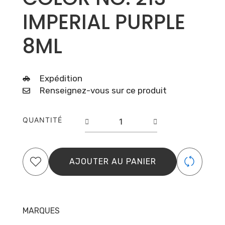
IMPERIAL PURPLE
8ML
Expédition
Renseignez-vous sur ce produit
quantité
QUANTITÉ
de
GEL
POLISH
COLOR
AJOUTER AU PANIER
NO.
213
IMPERIAL
PURPLE
MARQUES