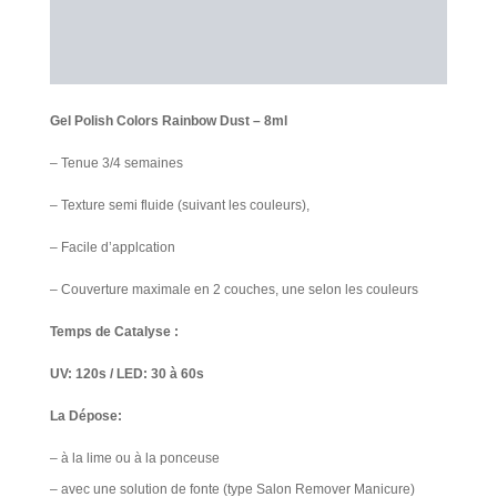
Information additionnelle
Avis Clients
Gel Polish Colors Rainbow Dust – 8ml
– Tenue 3/4 semaines
– Texture semi fluide (suivant les couleurs),
– Facile d’applcation
– Couverture maximale en 2 couches, une selon les couleurs
Temps de Catalyse :
UV: 120s / LED: 30 à 60s
La Dépose:
– à la lime ou à la ponceuse
– avec une solution de fonte (type Salon Remover Manicure)​