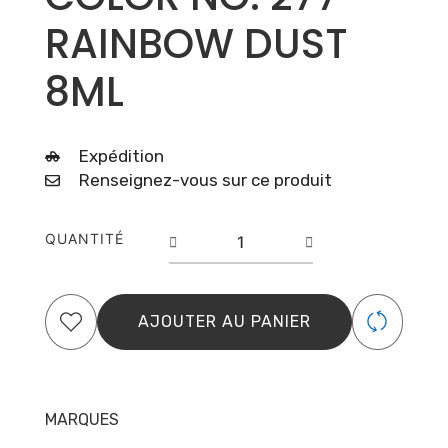
RAINBOW DUST
8ML
Expédition
Renseignez-vous sur ce produit
quantité
QUANTITÉ
de
GEL
POLISH
COLOR
AJOUTER AU PANIER
NO.
277
RAINBOW
DUST
MARQUES