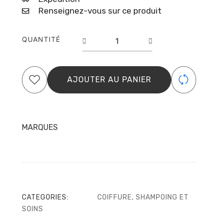
Renseignez-vous sur ce produit
quantité
QUANTITÉ
de
Hair
Oil
DIFEEL
AJOUTER AU PANIER
Caffeine
&
Castor
75ml
MARQUES
CATEGORIES:
COIFFURE
,
SHAMPOING ET
SOINS