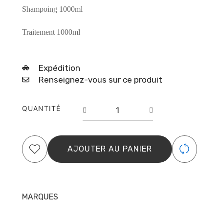
Shampoing 1000ml
Traitement 1000ml
Expédition
Renseignez-vous sur ce produit
quantité
QUANTITÉ
de
Indian
Gloss
lissage
AJOUTER AU PANIER
indien
MARQUES