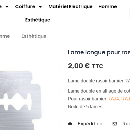
e
Coiffure
Matériel Electrique
Homme
Esthétique
mme
Esthétique
Lame longue pour raso
2,00
€
TTC
Lame double rasoir barbier
Lame double en alliage de cob
Pour rasoir barbier
RAJ4
, RA
Boite de 5 lames
Expédition
Ren