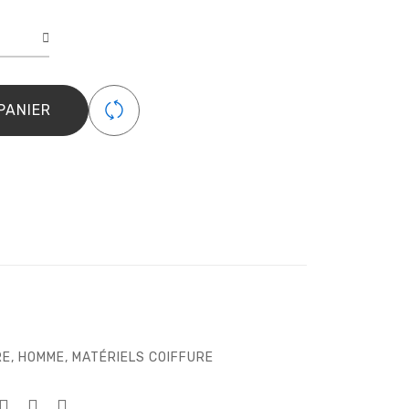
é
PANIER
RE
,
HOMME
,
MATÉRIELS COIFFURE