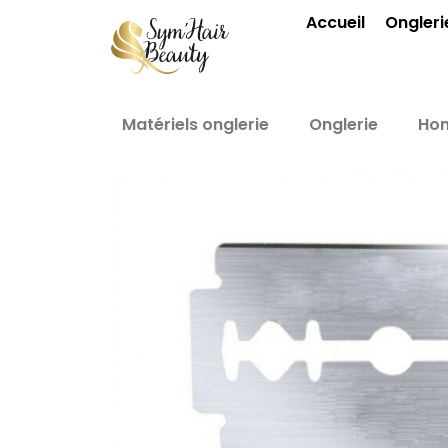
Aller
Accueil
Ongleri
au
contenu
Matériels onglerie
Onglerie
Ho