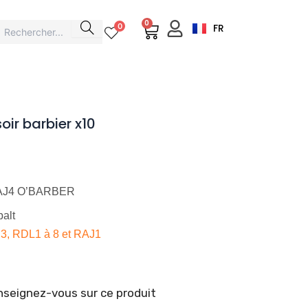
0
Cart
0
FR
ir barbier x10
 RAJ4 O’BARBER
alt
J3, RDL1 à 8 et RAJ1
seignez-vous sur ce produit