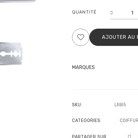
quantit
QUANTITÉ
de
Lame
longue
pour
AJOUTER AU 
rasoir
barbier
x10
MARQUES
SKU:
LRB5
CATEGORIES:
COIFFU
PARTAGER SUR