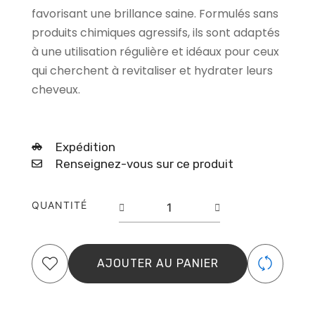
favorisant une brillance saine. Formulés sans
produits chimiques agressifs, ils sont adaptés
à une utilisation régulière et idéaux pour ceux
qui cherchent à revitaliser et hydrater leurs
cheveux.
Expédition
Renseignez-vous sur ce produit
quantité
QUANTITÉ
de
Leave-
in
Spray
AJOUTER AU PANIER
DIFEEL
Argan
177ml