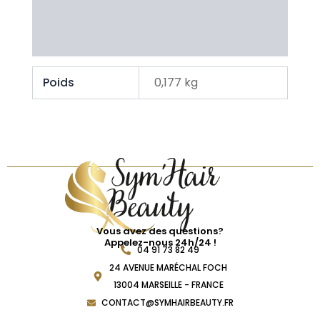
Brand
Avis Clients
Poids
0,177 kg
Vous avez des questions?
Appelez-nous 24h/24 !
04 91 73 82 49
24 AVENUE MARÉCHAL FOCH
13004 MARSEILLE - FRANCE
CONTACT@SYMHAIRBEAUTY.FR