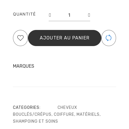
quantité
QUANTITÉ
de
Masque
hydratant
Cheveux
AJOUTER AU PANIER
bouclés
frisés-
Type
3ABC
MARQUES
CATEGORIES:
CHEVEUX
BOUCLÉS/CRÉPUS
,
COIFFURE
,
MATÉRIELS
,
SHAMPOING ET SOINS