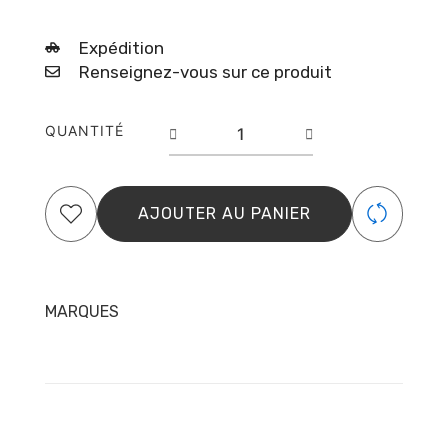
Expédition
Renseignez-vous sur ce produit
quantité
QUANTITÉ
de
Masque
hydratant
Cheveux
AJOUTER AU PANIER
Crépus
-
Type
4ABC
MARQUES