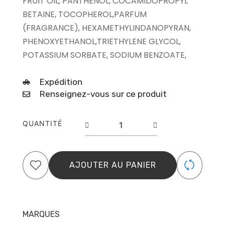
FRUIT OIL, PANTHENOL, COCAMIDOPROPYL
BETAINE, TOCOPHEROL,PARFUM
(FRAGRANCE), HEXAMETHYLINDANOPYRAN,
PHENOXYETHANOL,TRIETHYLENE GLYCOL,
POTASSIUM SORBATE, SODIUM BENZOATE,
Expédition
Renseignez-vous sur ce produit
quantité
QUANTITÉ
de
Masque
Cheveux
Bouclés
AJOUTER AU PANIER
Osmo
Essence
250ml
MARQUES