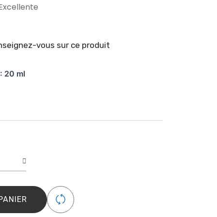
Excellente
seignez-vous sur ce produit
é
: 20 ml
y
je
PANIER