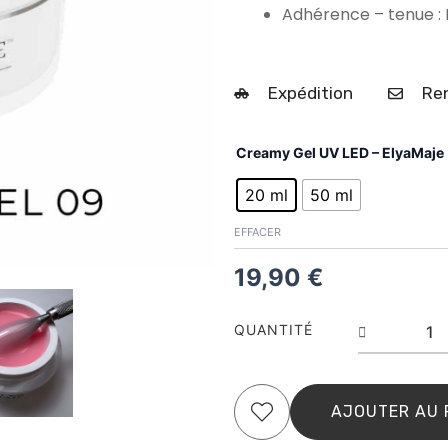
Adhérence – tenue : 
Expédition
Ren
quantit
Creamy Gel UV LED – ElyaMaje
de
Nude
20 ml
50 ml
Pink
n°
EFFACER
9
–
19,90
€
Cream
Gel–
ElyaMa
QUANTITÉ
AJOUTER AU 