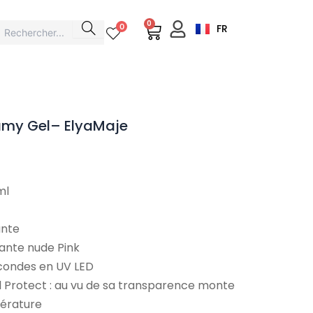
0
Cart
0
FR
eamy Gel– ElyaMaje
Plage
de
ml
prix :
19,90 €
à
ante
34,90 €
ante nude Pink
econdes en UV LED
 Protect : au vu de sa transparence monte
érature