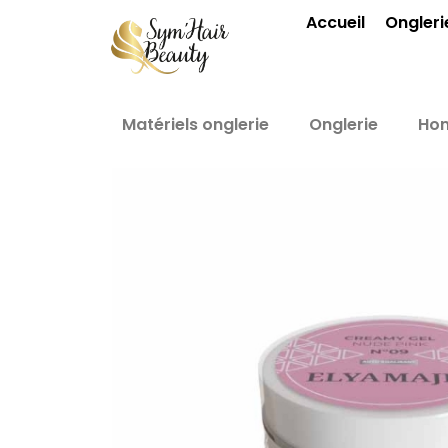
Aller
Accueil
Ongleri
au
contenu
Matériels onglerie
Onglerie
Ho