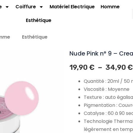
e
Coiffure
Matériel Electrique
Homme
Esthétique
mme
Esthétique
Nude Pink n° 9 – Cr
–
19,90
€
34,90
€
Quantité : 20ml / 50 
Viscosité : Moyenne
Texture : auto égalis
Pigmentation : Couvr
Catalyse : 60 à 90 s
Technologie Thermal
légèrement en temp