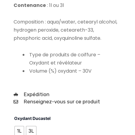
12,90 €
Contenance
: 1l ou 3l
Composition
: aqua/water, cetearyl alcohol,
hydrogen peroxide, ceteareth-33,
phosphoric acid, oxyquinoline sulfate.
Type de produits de coiffure –
Oxydant et révélateur
Volume (%) oxydant – 30V
Expédition
Renseignez-vous sur ce produit
quantité
Oxydant Ducastel
de
Oxydant
1L
3L
30V