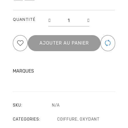
Ducastel
1L
-
QUANTITÉ
3L
AJOUTER AU PANIER
MARQUES
SKU:
N/A
CATEGORIES:
COIFFURE
,
OXYDANT