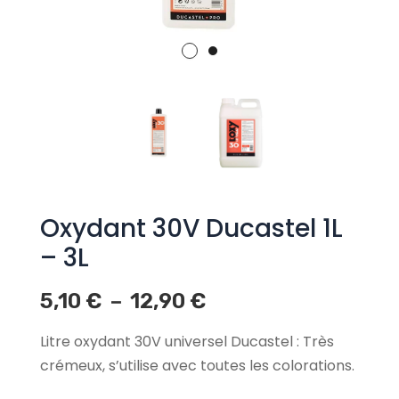
Oxydant 30V Ducastel 1L
– 3L
5,10
€
12,90
€
Plage
–
de
Litre oxydant 30V universel Ducastel : Très
prix :
5,10 €
crémeux, s’utilise avec toutes les colorations.
à