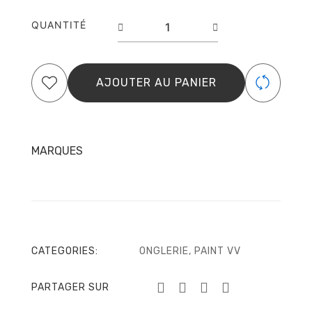
quantité
QUANTITÉ
de
Painter
High
Pigment
AJOUTER AU PANIER
12
Black
-
7
ml
MARQUES
-
Victoria
Vynn
CATEGORIES:
ONGLERIE
,
PAINT VV
PARTAGER SUR