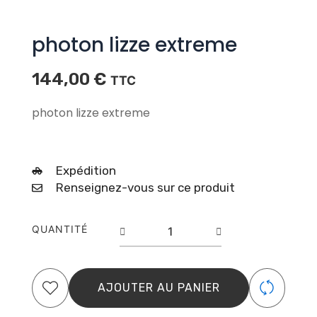
photon lizze extreme
144,00
€
TTC
photon lizze extreme
Expédition
Renseignez-vous sur ce produit
quantité
QUANTITÉ
de
photon
lizze
extreme
AJOUTER AU PANIER