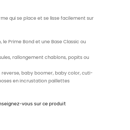
e qui se place et se lisse facilement sur
p, le Prime Bond et une Base Classic ou
sules, rallongement chablons, popits ou
h reverse, baby boomer, baby color, cuti-
poses en incrustation paillettes
seignez-vous sur ce produit
é