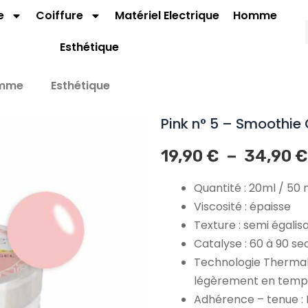
e
Coiffure
Matériel Electrique
Homme
Esthétique
mme
Esthétique
Pink n° 5 – Smoothie 
–
19,90
€
34,90
€
Quantité : 20ml / 50 
Viscosité : épaisse
Texture : semi égalis
Catalyse : 60 à 90 s
Technologie Thermal
légèrement en temp
Adhérence – tenue : 