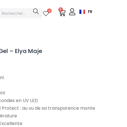
0
Cart
0
FR
Gel – Elya Maje
Plage
de
ml
prix :
19,90 €
à
ant
34,90 €
econdes en UV LED
 Protect : au vu de sa transparence monte
érature
Excellente