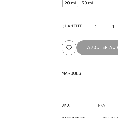
Pink
20 ml
50 ml
n°
5
–
Smooth
QUANTITÉ
Gel
–
Elya
Maje
AJOUTER AU 
MARQUES
SKU:
N/A