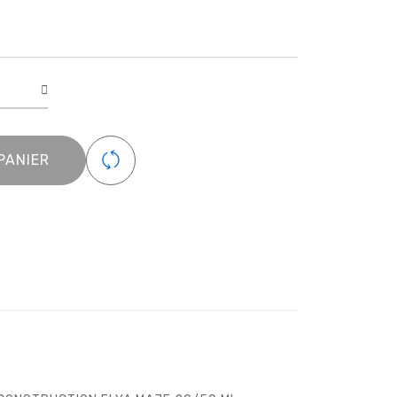
ie
PANIER