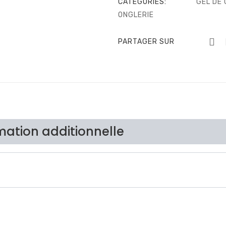
CATEGORIES:
GEL DE
ONGLERIE
PARTAGER SUR
mation additionnelle
Brand
Avis Cl