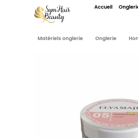
Aller
Accueil
Ongleri
au
contenu
Matériels onglerie
Onglerie
Ho