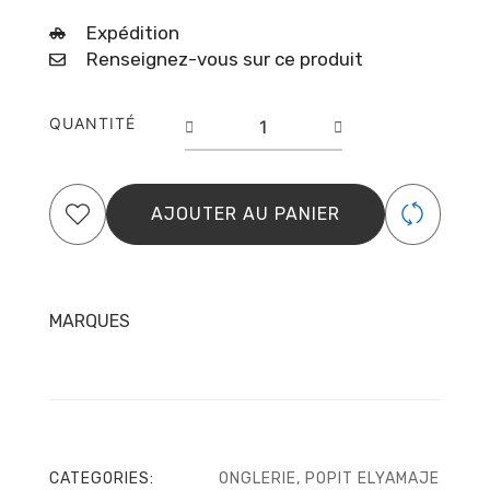
Expédition
Renseignez-vous sur ce produit
quantité
QUANTITÉ
de
Popit
Entier
Miami
AJOUTER AU PANIER
Apex
Moderne
–
Square
Ccurve
MARQUES
CATEGORIES:
ONGLERIE
,
POPIT ELYAMAJE