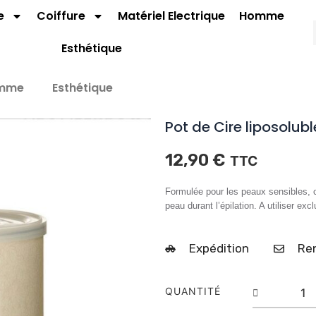
e
Coiffure
Matériel Electrique
Homme
Esthétique
mme
Esthétique
Pot de Cire liposolub
12,90
€
TTC
Formulée pour les peaux sensibles, c
peau durant l’épilation. A utiliser e
Expédition
Ren
quantit
QUANTITÉ
de
Pot