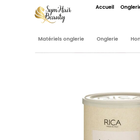
Aller
Accueil
Ongleri
au
contenu
Matériels onglerie
Onglerie
Ho