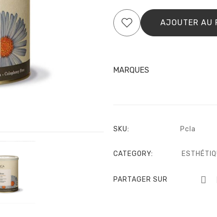
de
Cire
AJOUTER AU 
liposol
Azulèn
800
gr
MARQUES
SKU:
Pcla
CATEGORY:
ESTHÉTIQ
PARTAGER SUR