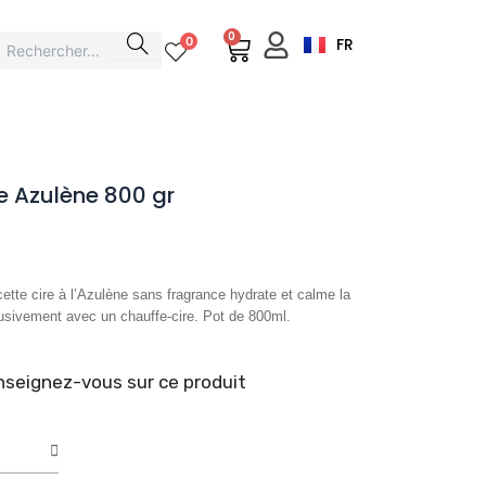
0
Cart
0
FR
le Azulène 800 gr
ette cire à l’Azulène sans fragrance hydrate et calme la
xclusivement avec un chauffe-cire. Pot de 800ml.
seignez-vous sur ce produit
é