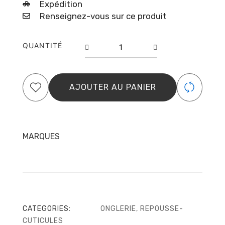
Expédition
Renseignez-vous sur ce produit
quantité
QUANTITÉ
de
Pousse
De
Manucure
AJOUTER AU PANIER
Avec
Manche
En
Silicone
"Gummy"
MARQUES
UNIQ
10
TYPE
4.2
CATEGORIES:
ONGLERIE
,
REPOUSSE-
CUTICULES