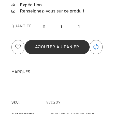
Expédition
Renseignez-vous sur ce produit
quantité
QUANTITÉ
de
Pure
Creamy
209
AJOUTER AU PANIER
Blue
Acanthus
MARQUES
SKU:
vvc209