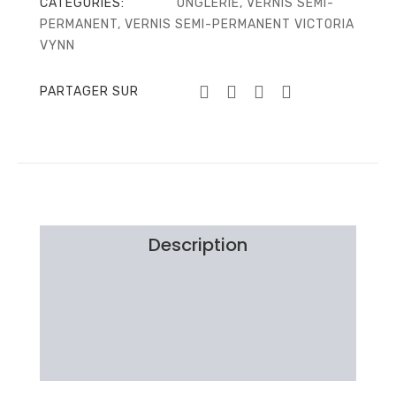
CATEGORIES:
ONGLERIE
,
VERNIS SEMI-
PERMANENT
,
VERNIS SEMI-PERMANENT VICTORIA
VYNN
PARTAGER SUR
Description
Information additionnelle
Brand
Avis Clients