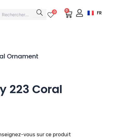
0
Cart
0
FR
al Ornament
y 223 Coral
seignez-vous sur ce produit