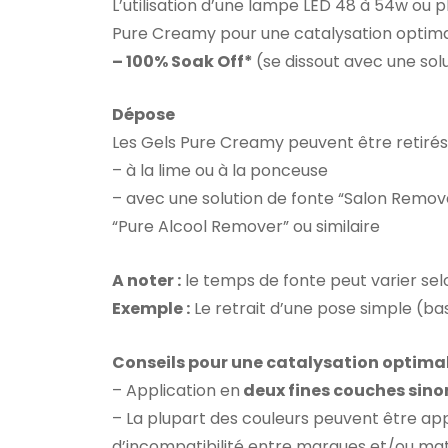
L’utilisation d’une lampe LED 48 à 54w ou
Pure Creamy pour une catalysation optima
– 100% Soak Off*
(se dissout avec une sol
Dépose
Les Gels Pure Creamy peuvent être retirés 
– à la lime ou à la ponceuse
– avec une solution de fonte “Salon Remo
“Pure Alcool Remover” ou similaire ​
A noter :
le temps de fonte peut varier sel
Exemple :
Le retrait d’une pose simple (bas
Conseils pour une catalysation optima
– Application en
deux fines couches sinon
– La plupart des couleurs peuvent être ap
d’incompatibilité entre marques et/ou mati