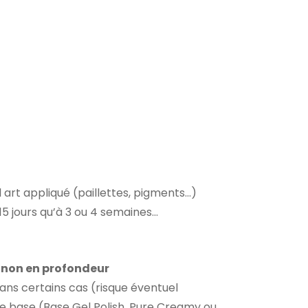
 art appliqué (paillettes, pigments…)
15 jours qu’à 3 ou 4 semaines…
t non en profondeur
ans certains cas (risque éventuel
ne base (Base Gel Polish, Pure Creamy ou