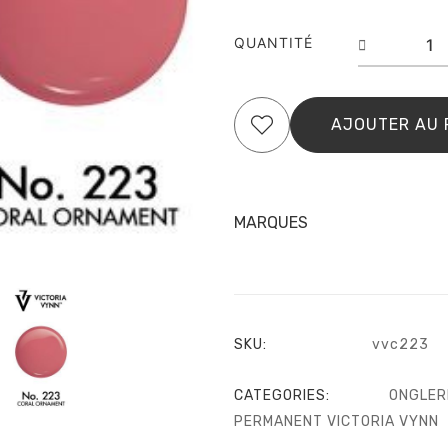
quantit
QUANTITÉ
de
Pure
Cream
223
AJOUTER AU 
Coral
Ornam
MARQUES
SKU:
vvc223
CATEGORIES:
ONGLER
PERMANENT VICTORIA VYNN