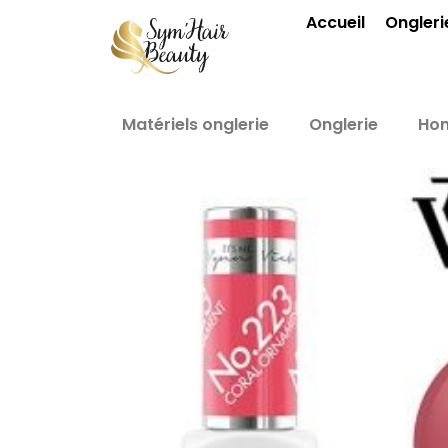
Aller
Accueil
Ongleri
au
contenu
Matériels onglerie
Onglerie
Ho