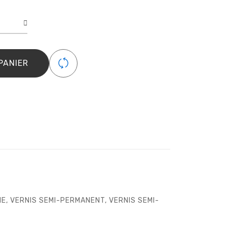
é
y
PANIER
ent
IE
,
VERNIS SEMI-PERMANENT
,
VERNIS SEMI-