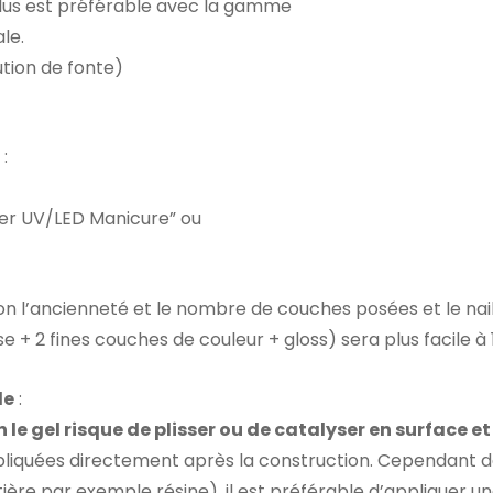
 plus est préférable avec la gamme
le.
ution de fonte)
:
ver UV/LED Manicure” ou
on l’ancienneté et le nombre de couches posées et le nail
e + 2 fines couches de couleur + gloss) sera plus facile à 
le
:
 le gel risque de plisser ou de catalyser en surface e
pliquées directement après la construction. Cependant d
ère par exemple résine), il est préférable d’appliquer u