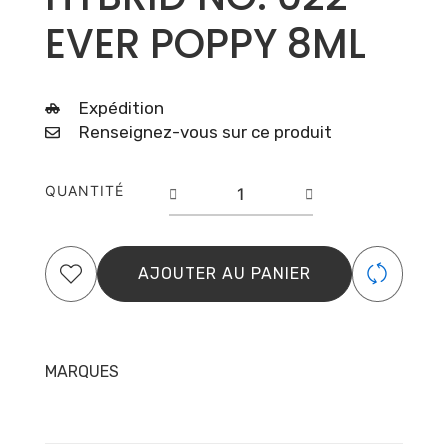
EVER POPPY 8ML
Expédition
Renseignez-vous sur ce produit
quantité
QUANTITÉ
de
PURE
CREAMY
HYBRID
AJOUTER AU PANIER
NO.
022
EVER
POPPY
MARQUES