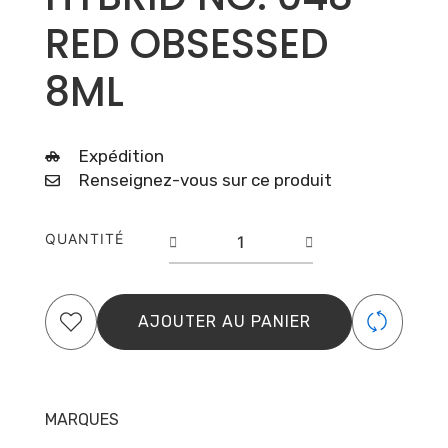
RED OBSESSED
8ML
Expédition
Renseignez-vous sur ce produit
quantité
QUANTITÉ
de
PURE
CREAMY
HYBRID
AJOUTER AU PANIER
NO.
048
RED
OBSESSED
MARQUES