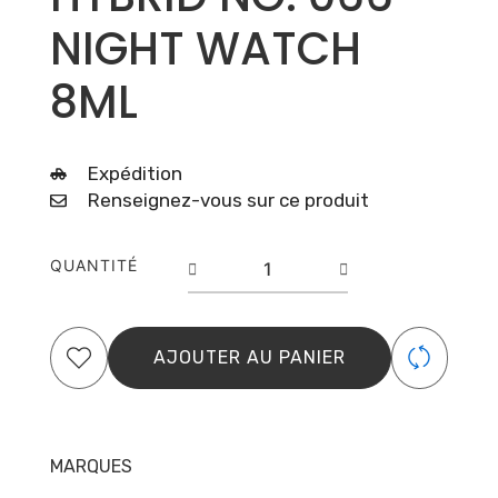
NIGHT WATCH
8ML
Expédition
Renseignez-vous sur ce produit
quantité
QUANTITÉ
de
PURE
CREAMY
HYBRID
AJOUTER AU PANIER
NO.
066
NIGHT
WATCH
MARQUES