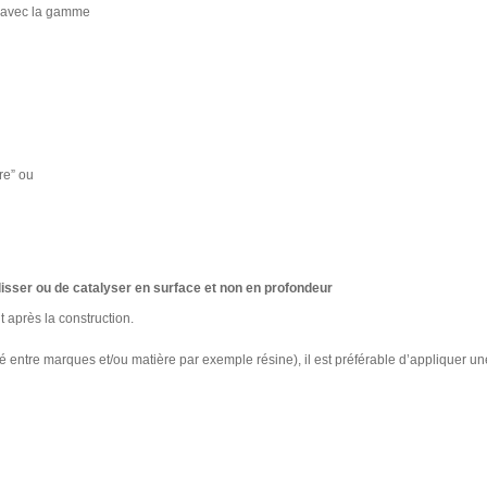
e avec la gamme
re” ou
lisser ou de catalyser en surface et non en profondeur
 après la construction.
é entre marques et/ou matière par exemple résine), il est préférable d’appliquer u