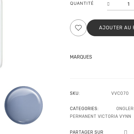
quantit
QUANTITÉ
de
PURE
CREA
HYBRI
AJOUTER AU 
NO.
070
FOGG
DAY
MARQUES
SKU:
VVC070
CATEGORIES:
ONGLER
PERMANENT VICTORIA VYNN
PARTAGER SUR