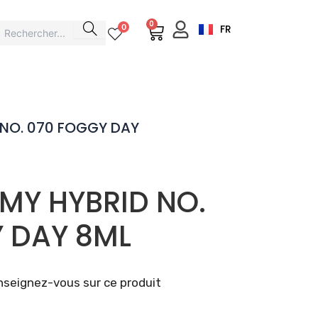
0
Cart
0
FR
 NO. 070 FOGGY DAY
MY HYBRID NO.
 DAY 8ML
seignez-vous sur ce produit