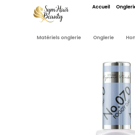
Aller
Accueil
Ongleri
au
contenu
Matériels onglerie
Onglerie
Ho