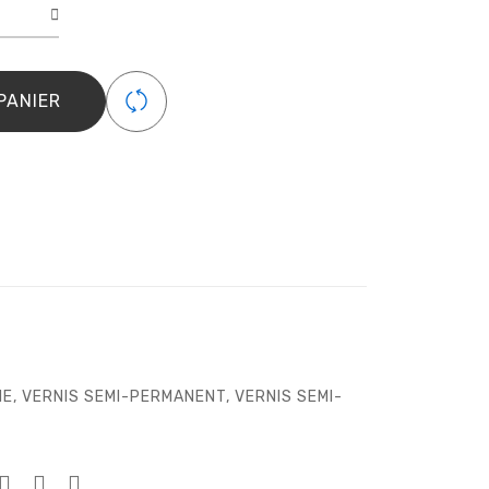
é
MY
D
PANIER
Y
IE
,
VERNIS SEMI-PERMANENT
,
VERNIS SEMI-