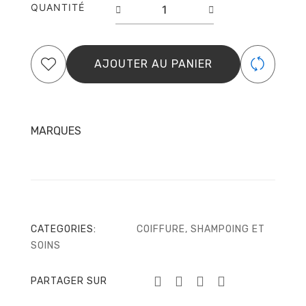
quantité
QUANTITÉ
de
Soin
sans
rinçage
AJOUTER AU PANIER
Ultimate
Repair
30ml
MARQUES
CATEGORIES:
COIFFURE
,
SHAMPOING ET
SOINS
PARTAGER SUR