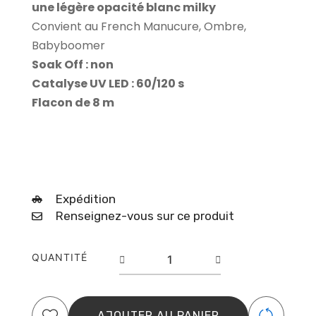
une légère opacité blanc milky
Convient au French Manucure, Ombre,
Babyboomer
Soak Off : non
Catalyse UV LED : 60/120 s
Flacon de 8 m
Expédition
Renseignez-vous sur ce produit
quantité
QUANTITÉ
de
Top
No
Wipe
AJOUTER AU PANIER