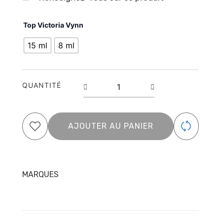
quantité
Top Victoria Vynn
de
Top
15 ml
8 ml
No
Wipe
Oh
My
QUANTITÉ
Gloss
8ml-
15ml
AJOUTER AU PANIER
MARQUES