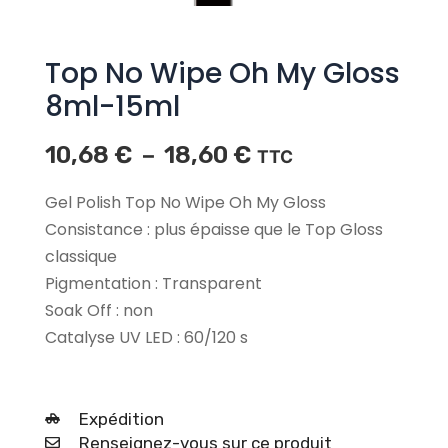
Top No Wipe Oh My Gloss
8ml-15ml
10,68
€
18,60
€
Plage
–
TTC
de
prix :
Gel Polish Top No Wipe Oh My Gloss
10,68 €
Consistance : plus épaisse que le Top Gloss
à
classique
18,60 €
Pigmentation : Transparent
Soak Off : non
Catalyse UV LED : 60/120 s
Expédition
Renseignez-vous sur ce produit