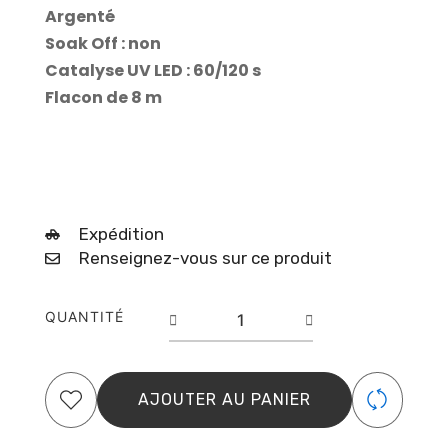
Argenté
Soak Off : non
Catalyse UV LED : 60/120 s
Flacon de 8 m
Expédition
Renseignez-vous sur ce produit
quantité
QUANTITÉ
de
Top
No
Wipe
AJOUTER AU PANIER
Shimmer
Multicolor