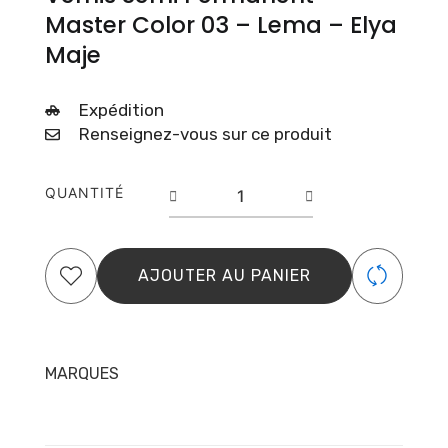
Master Color 03 – Lema – Elya
Maje
Expédition
Renseignez-vous sur ce produit
quantité
QUANTITÉ
de
Vernis
Semi
Permanent
AJOUTER AU PANIER
–
Master
Color
03
–
MARQUES
Lema
–
Elya
Maje