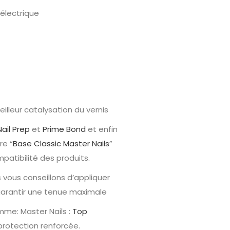
électrique
illeur catalysation du vernis
Nail Prep
et
Prime Bond
et enfin
re “
Base Classic Master Nails
”
patibilité des produits.
s vous conseillons d’appliquer
 garantir une tenue maximale
amme: Master Nails :
Top
protection renforcée.