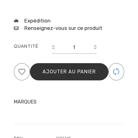
Expédition
Renseignez-vous sur ce produit
quantité
QUANTITÉ
de
Vernis
Semi
Permanent
AJOUTER AU PANIER
–
N°
133
–
Forest
MARQUES
–
Elyamaje