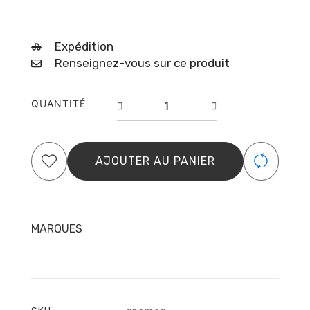
Expédition
Renseignez-vous sur ce produit
quantité
QUANTITÉ
de
Vernis
Semi
Permanent
AJOUTER AU PANIER
–
N°
168-
Shine
Gray
MARQUES
–
Elyamaje