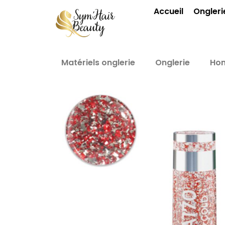
Aller
Accueil
Ongleri
au
contenu
Matériels onglerie
Onglerie
Ho