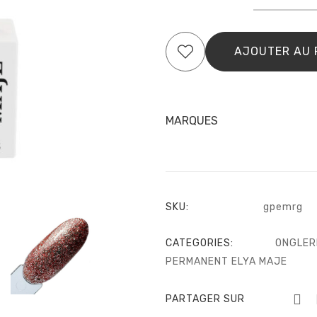
de
Vernis
Semi
Perman
AJOUTER AU 
–
N°
170
–
Red
MARQUES
gold
–
Elyama
SKU:
gpemrg
CATEGORIES:
ONGLER
PERMANENT ELYA MAJE
PARTAGER SUR