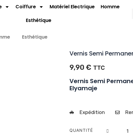
e
Coiffure
Matériel Electrique
Homme
Esthétique
mme
Esthétique
Vernis Semi Permanen
9,90
€
TTC
Vernis Semi Permane
Elyamaje
Expédition
Ren
quantit
QUANTITÉ