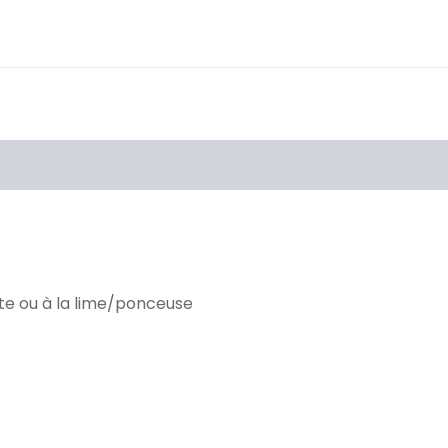
Information additionnelle
Brand
nte ou à la lime/ponceuse