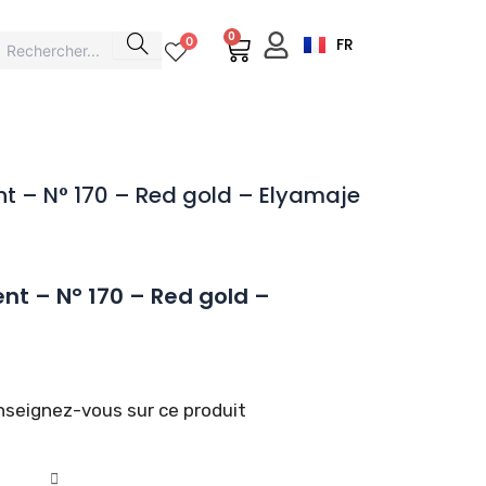
0
Cart
0
FR
t – N° 170 – Red gold – Elyamaje
nt – N° 170 – Red gold –
seignez-vous sur ce produit
é