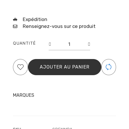
Expédition
Renseignez-vous sur ce produit
quantité
QUANTITÉ
de
Vernis
Semi
Permanent
AJOUTER AU PANIER
–
N°
240
–
Memphis
MARQUES
–
Elyamaje