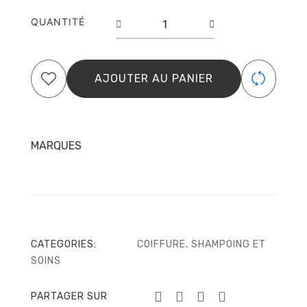
quantité
QUANTITÉ
de
Conditionneur
Color
Brilliance
AJOUTER AU PANIER
200
ML
Wella
MARQUES
CATEGORIES:
COIFFURE
,
SHAMPOING ET
SOINS
PARTAGER SUR