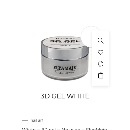
produit
nail art
White – 3D gel – No wipe – ElyaMaje