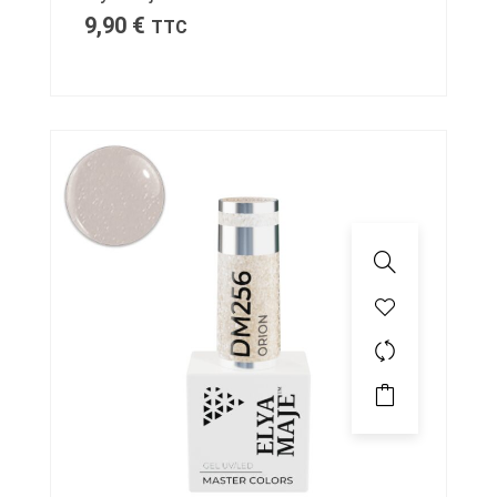
9,90
€
TTC