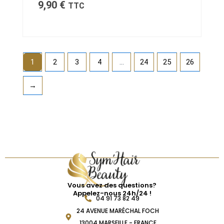
9,90
€
TTC
1
2
3
4
…
24
25
26
→
Vous avez des questions?
Appelez-nous 24h/24 !
04 91 73 82 49
24 AVENUE MARÉCHAL FOCH
13004 MARSEILLE - FRANCE