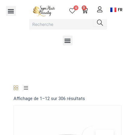
Aller
Menu
0
0
Cart
FR
au
contenu
Menu
Affichage de 1–12 sur 306 résultats