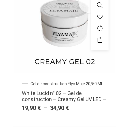
Ce
produit
a
plusieurs
variations.
Les
options
Plage
Gel de construction Elya Maje 20/50 ML
peuvent
de
être
White Lucid n° 02 – Gel de
prix :
construction – Creamy Gel UV LED –
choisies
19,90 €
sur
à
19,90
€
–
34,90
€
34,90 €
la
page
du